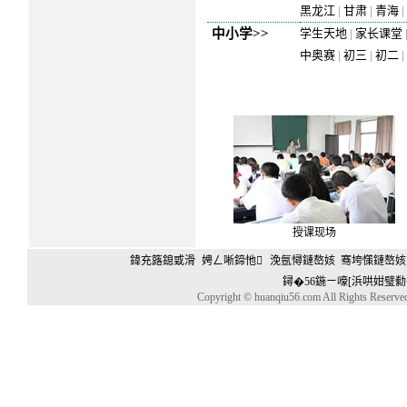
黑龙江
|
甘肃
|
青海
|
中小学>>
学生天地
|
家长课堂
中奥赛
|
初三
|
初二
|
授课现场
鍏充簬鎴戜滑
娉ㄥ唽鍗忚
浼氬憳鏈嶅姟
骞垮憡鏈嶅姟
鐞�56鍦ㄧ嚎[浜哄姏璧勬
Copyright © huanqiu56.com All Rights Reserv