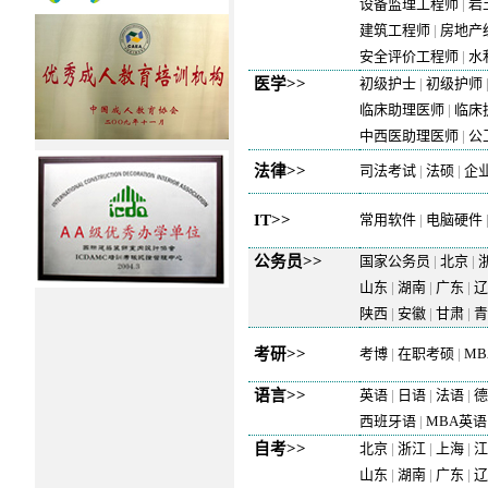
设备监理工程师
|
岩
建筑工程师
|
房地产
安全评价工程师
|
水
医学>>
初级护士
|
初级护师
临床助理医师
|
临床
中西医助理医师
|
公
法律>>
司法考试
|
法硕
|
企
IT>>
常用软件
|
电脑硬件
公务员>>
国家公务员
|
北京
|
山东
|
湖南
|
广东
|
辽
陕西
|
安徽
|
甘肃
|
青
考研>>
考博
|
在职考硕
|
MB
语言>>
英语
|
日语
|
法语
|
德
西班牙语
|
MBA英语
自考>>
北京
|
浙江
|
上海
|
山东
|
湖南
|
广东
|