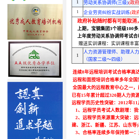
1
劳动关系协调师(三级)
(政
1
企业劳资纠纷实战训练
(政
政府补贴随时都有可能取消，
上期，宝钢集团3个班级100
上
年度
劳动关系协调师考试合格
赠送实训课程：实训课程丰富
人力资源管理师、助理人
1
（国家二级～四级）
连续8年远程培训考试合格率高达8
远程和面授培训合格率多年全国
全国最大的
远程教育中心之一，
已有15年累计超过320期人力
远程学员历史性突破：2012年11
1、远程学员考试人数剧增：我
2、远程学员来源重大突破：远程
建、浙江、新疆、江苏、山东等)
3、合格率连续多年保持第一
：