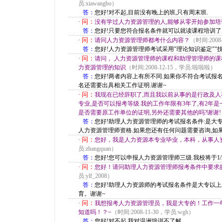
员:xiawangbo）
答：
您好!对不起,目前没有晚上的班,只有周末班.
问：
·
没有学过人力资源管理的人,能够从零开始参加培
答：
您好!只要您符合报名条件就可以就读课程培训了
问：
·
请问人力资源管理师都考什么内容？
（时间:2008-
答：
您好!人力资源管理师考试采用"理论知识鉴定""技
问：
·
请问， 人力资源管理师的课程和助理管理师的课
力资源管理的知识
（时间:2008-12-15，学员:啦啦啦）
答：
您好!两者内容上有所不同.如果你不符合考试报
名还需要出具相关工作证明.谢谢~
问：
·
我现在已经辞职了,而且我以前从事的是行政及人
专业,是否可以报考等级.我的工作年限有3年了,有2年
是否需要原工作单位的证明,另外还需要其他的吗?谢谢!
答：
您好!助理人力资源管理师的考试报名条件:是大
人力资源管理师资格.如果您还有任何问题需要咨询,如果
问：
·
您好，我是人力资源本专业毕业，本科，从事人
员:zhangquan）
答：
您好!您可以申报人力资源管理师三级.我校将于1/20
问：
·
您好！请问助理人力资源管理师报考条件中要求
员:ylf_2008）
答：
您好!助理人力资源师的考试报名条件是大专以上
育。谢谢~
问：
·
我想报考人力资源管理员，我是大专的！工作一
知道吗！？~
（时间:2008-11-30，学员:wgh）
答：
您好!对不起,我对温洲培训不了解.