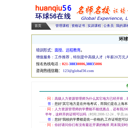
高级人力资源管理师培训
|
高级物
采购师培训
|
物流师培训
|
人力资源
首页
管理课程
|
资格证书
|
实训课程
|
公务员
|
我的课
环球
培训形式：
面授、远程教育
。
增值服务：工作推荐，特别是中高级人才（年薪20万元
报名热线电话：
021-
3883
0006,
3883
5006
咨询热线信箱：
123@global56.com
问：
·
高级人力资源管理师为什么其它地方已经开班，
答：
您好!其它地方是在外地考试，而我们是在上海本地
问：
·
人力资源管理师的学费能不能优惠点，还有我20
半年，这样开的证明可以吗
（时间:2008-12-24，学员:ziq
答：
您好!我校的学费都是统一价格的,工作证明您可
问：
·
你好请问你们有没有最近开课的晚班 周末我没时