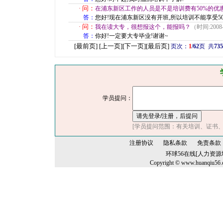
问：
·
在浦东新区工作的人员是不是培训费有50%的优
答：
您好!现在浦东新区没有开班,所以培训不能享受5
问：
·
我在读大专，很想报这个，能报吗？
（时间:2008
答：
你好!一定要大专毕业!谢谢~
[最前页] [上一页]
[
下一页
]
[
最后页
]
页次：
1
/62
页
共
735
学员提问：
[学员提问范围：有关培训、证书
注册协议
隐私条款
免责条款
环球56在线[人力资
Copyright © www.huanqiu56.