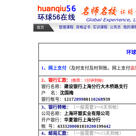
高级人力资源管理师培训
|
高级物
采购师培训
|
物流师培训
|
人力资源
管理课程
|
资格证书
|
实训课程
|
公务员
|
我的课
首页
环球
1、
网上支付
（及时支付及时到账。网上支付
由
2、银行汇款：
[推荐：3分钟到帐]
银行名称：
建设银行上海分行大木桥路支行
户
名：
沈国梅
银行帐号：
1217
2899
8011
0268
939
3、银行转帐：
（一般需要3～8天到帐）
公司名称：
上海环盟实业有限公司
开户银行：
华夏银行上海分行
帐 号：
4333
2000
0181
0200
1994
42
4、邮局汇款：
（一般需要7～15天到帐）