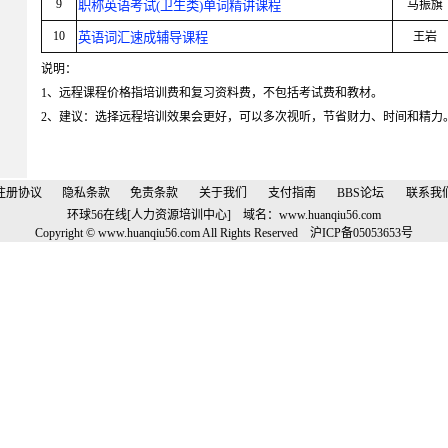
9
职称英语考试(卫生类)单词精讲课程
马振旗
10
英语词汇速成辅导课程
王岩
说明：
1、远程课程价格指培训费和复习资料费，不包括考试费和教材。
2、建议：选择远程培训效果会更好，可以多次视听，节省财力、时间和精力
注册协议
隐私条款
免责条款
关于我们
支付指南
BBS论坛
联系我
环球56在线[人力资源培训中心] 域名：
www.huanqiu56.com
Copyright © www.huanqiu56.com All Rights Reserved
沪
ICP
备
05053653
号