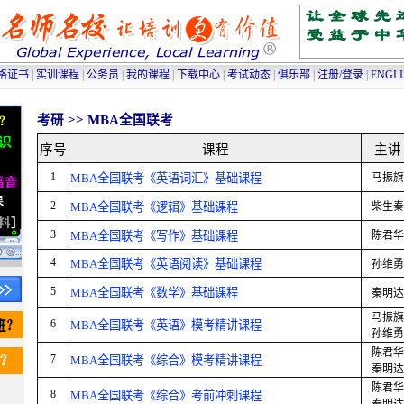
高级人力资源管理师培训
|
高级物流师培训
|
采购师培训
|
物流师培训
|
人力资源管理师
格证书
|
实训课程
|
公务员
|
我的课程
|
下载中心
|
考试动态
|
俱乐部
|
注册/登录
|
ENGL
考研 >>
MBA全国联考
序号
课程
主讲
1
MBA全国联考《英语词汇》基础课程
马振旗
2
MBA全国联考《逻辑》基础课程
柴生秦
3
MBA全国联考《写作》基础课程
陈君华
4
MBA全国联考《英语阅读》基础课程
孙维勇
5
MBA全国联考《数学》基础课程
秦明达
马振旗
6
MBA全国联考《英语》模考精讲课程
孙维勇
陈君华
7
MBA全国联考《综合》模考精讲课程
秦明达
陈君华
8
MBA全国联考《综合》考前冲刺课程