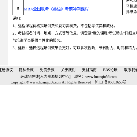
秦明达
马振旗
9
MBA全国联考《英语》考前冲刺课程
孙维勇
说明：
1、远程课程价格指培训费和复习资料费，不包括考试费和教材。
2、考试报名时间、地点、方式等等信息，请登录“我的课程/考试动态”详细
与培训学员提供个性化的服务。
3、建议：选择远程培训效果会更好，可以多次视听，节省财力、时间和精力
注册协议
隐私条款
免责条款
关于我们
支付指南
BBS论坛
联系我
环球56在线[人力资源培训中心] 域名：
www.huanqiu56.com
Copyright © www.huanqiu56.com All Rights Reserved
沪
ICP
备
05053653
号