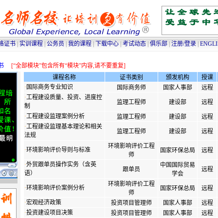
高级人力资源管理师培训
|
高级物流师培训
|
采购师培训
|
物流师培训
|
人力资源管理师
格证书
|
实训课程
|
公务员
|
我的课程
|
下载中心
|
考试动态
|
俱乐部
|
注册/登录
|
ENGL
书
[“全部模块”包含所有“模块”内容,请不要重复]
课程名称
证书类别
颁发机构
授课
·
国际商务专业知识
国际商务师
国家人事部
远程
·
工程建设质量、投资、进度控
监理工程师
建设部
远程
制
·
工程建设监理案例分析
监理工程师
建设部
远程
·
工程建设监理基本理论和相关
监理工程师
建设部
远程
法规
环境影响评价工程
·
环境影响评价导则与标准
国家环保总局
远程
师
·
外贸跟单员操作实务（含英
中国国际贸易
跟单员
远程
语）
学会
环境影响评价工程
·
环境影响评价案例分析
国家环保总局
远程
师
·
宏观经济政策
投资项目管理师
国家人事部
远程
·
投资建设项目决策
投资项目管理师
国家人事部
远程