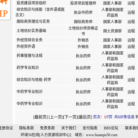
·
投资建设项目组织
投资项目管理师
国家人事部
远程
·
综合知识与技能（含外语或医
人事部和国家
执业中药师
远程
古文）
药监局
·
国际商务理论与实务
国际商务师
国家人事部
远程
土地估价师资格证
·
土地估价实务基础
国土资源部
远程
书
·
外经贸综合业务
外销员
国家人事部
远程
·
外经贸外语
外销员
国家人事部
远程
人事部和国家
·
药事管理与法规
执业药师
远程
药监局
人事部和国家
·
药学专业知识
执业药师
远程
药监局
人事部和国家
·
综合知识与技能·药学
执业药师
远程
药监局
人事部和国家
·
中药学专业知识
执业药师
远程
药监局
人事部和国家
·
中药学专业知识
执业药师
远程
药监局
[最前页] [上一页]
[
下一页
]
[
最后页
]
页次：
1
/7
页
共
137
条信息
注册协议
隐私条款
免责条款
关于我们
支付指南
BBS论坛
联系我
环球56在线[人力资源培训中心] 域名：
www.huanqiu56.com