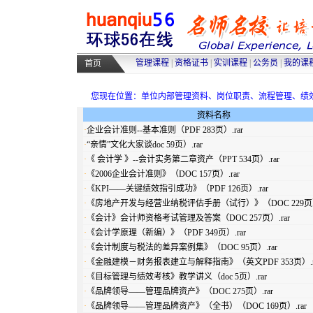
高级人力资源管理师培训
|
高级物
采购师培训
|
物流师培训
|
人力资源
管理课程
|
资格证书
|
实训课程
|
公务员
|
我的课
首页
您现在位置：单位内部管理资料、岗位职责、流程管理、绩
资料名称
·
企业会计准则--基本准则（PDF 283页）.rar
·
“亲情”文化大家谈doc 59页）.rar
·
《 会计学 》--会计实务第二章资产（PPT 534页）.rar
·
《2006企业会计准则》（DOC 157页）.rar
·
《KPI——关键绩效指引成功》（PDF 126页）.rar
·
《房地产开发与经营业纳税评估手册（试行）》（DOC 229页）.
·
《会计》会计师资格考试管理及答案（DOC 257页）.rar
·
《会计学原理（新编）》（PDF 349页）.rar
·
《会计制度与税法的差异案例集》（DOC 95页）.rar
·
《金融建模－财务报表建立与解释指南》（英文PDF 353页）.r
·
《目标管理与绩效考核》教学讲义（doc 5页）.rar
·
《品牌领导——管理品牌资产》（DOC 275页）.rar
·
《品牌领导——管理品牌资产》（全书）（DOC 169页）.rar