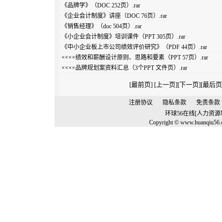
·
《品牌学》（DOC 252页）.rar
·
《企业会计制度》讲座（DOC 76页）.rar
·
《销售经理》（doc 504页）.rar
·
《小企业会计制度》培训课件（PPT 305页）.rar
·
《中小企业板上市公司绩效评价研究》（PDF 44页）.rar
·
××××绩效和薪酬设计原则、思路和要素（PPT 57页）.rar
·
××××品牌规划案资料汇总（3个PPT 文件页）.rar
[最前页] [上一页]
[
下一页
]
[
最后页
注册协议
隐私条款
免责条款
环球56在线[人力资
Copyright © www.huanqiu56.