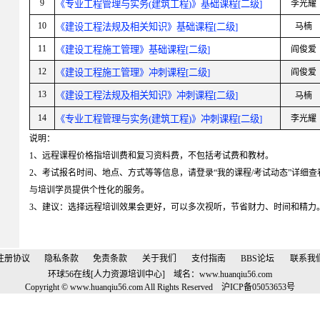
9
《专业工程管理与实务(建筑工程)》基础课程[二级]
李光耀
10
《建设工程法规及相关知识》基础课程[二级]
马楠
11
《建设工程施工管理》基础课程[二级]
阎俊爱
12
《建设工程施工管理》冲刺课程[二级]
阎俊爱
13
《建设工程法规及相关知识》冲刺课程[二级]
马楠
14
《专业工程管理与实务(建筑工程)》冲刺课程[二级]
李光耀
说明：
1、远程课程价格指培训费和复习资料费，不包括考试费和教材。
2、考试报名时间、地点、方式等等信息，请登录“我的课程/考试动态”详细
与培训学员提供个性化的服务。
3、建议：选择远程培训效果会更好，可以多次视听，节省财力、时间和精力
注册协议
隐私条款
免责条款
关于我们
支付指南
BBS论坛
联系我
环球56在线[人力资源培训中心] 域名：
www.huanqiu56.com
Copyright © www.huanqiu56.com All Rights Reserved
沪
ICP
备
05053653
号