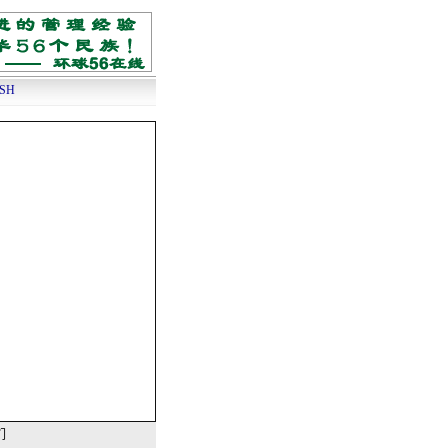
ISH
们