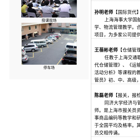
孙明老师
【
国际货代
上海海事大学国航系
授课现场
学、物流管理教学。合
项目，为多家公司提
王蓓彬老师
【
仓储管
任教于上海交通职业
代仓储管理》、《运
停车场
活动分析》等课程的教
管员》初、中、高级
陈磊老师
【报关，报
同济大学经济与
师。是上海市报关员
事商品编码等教学和
于全国平均及格率。其
员交相传诵。