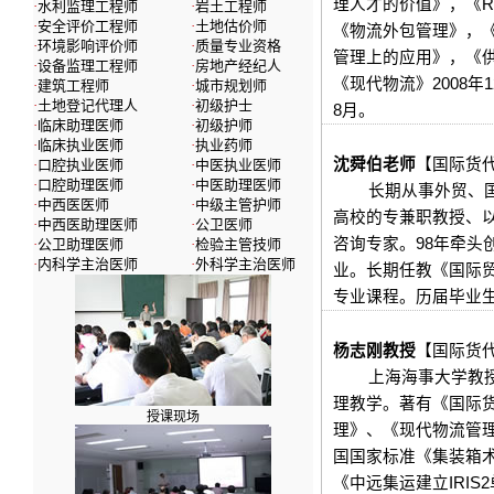
理人才的价值》，《R
·
水利监理工程师
·
岩土工程师
·
安全评价工程师
·
土地估价师
《物流外包管理》，
·
环境影响评价师
·
质量专业资格
管理上的应用》，《
·
设备监理工程师
·
房地产经纪人
《现代物流》2008
·
建筑工程师
·
城市规划师
·
土地登记代理人
·
初级护士
8月。
·
临床助理医师
·
初级护师
·
临床执业医师
·
执业药师
沈舜伯老师
【
国际货
·
口腔执业医师
·
中医执业医师
·
口腔助理医师
·
中医助理医师
长期从事外贸、国际
·
中西医医师
·
中级主管护师
高校的专兼职教授、
·
中西医助理医师
·
公卫医师
咨询专家。98年牵头
·
公卫助理医师
·
检验主管技师
·
内科学主治医师
·
外科学主治医师
业。长期任教《国际
专业课程。历届毕业
杨志刚
教授
【
国际货
上海海事大学教
理教学。著有《国际
授课现场
理》、《现代物流管
国国家标准《集装箱
《中远集运建立IRI