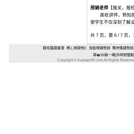
邢娟老师
【报关，报
高校讲师，熟知
使学生不仅深刻了解
共 7 页，第 6 / 7 页，
鍏充簬鎴戜滑
娉ㄥ唽鍗忚
浼氬憳鏈嶅姟
骞垮憡鏈嶅姟
鐞�56鍦ㄧ嚎[浜哄姏璧勬
Copyright © huanqiu56.com All Rights Reserv