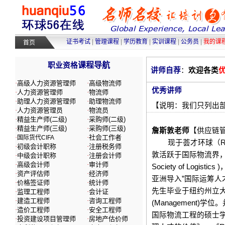
高级人力资源管理师培训
|
高级物流师培训
|
采购师培训
|
物流师培训
|
人力资源管理师
证书考试
|
管理课程
|
学历教育
|
实训课程
|
公务员
|
我的课
首页
课程导航
职业资格
讲师自荐
：
欢迎各类
·
高级人力资源管理师
·
高级物流师
优秀讲师
·
人力资源管理师
·
物流师
·
助理人力资源管理师
·
助理物流师
【说明：我们只列出
·
人力资源管理员
·
物流员
·
精益生产师(二级)
·
采购师(二级)
·
精益生产师(三级)
·
采购师(三级)
詹斯敦老师
【
供应链
·
·
社会工作者
国际货代CIFA
现于荟才环球（Res
·
初级会计职称
·
注册税务师
敦活跃于国际物流界，于200
·
中级会计职称
·
注册会计师
·
高级会计师
·
审计师
Society of L
·
资产评估师
·
经济师
亚洲导入”国际运筹人
·
价格签证师
·
统计师
先生毕业于纽约州立大学 (St
·
监理工程师
·
会计证
·
建造工程师
·
咨询工程师
(Management)学位。
·
造价工程师
·
安全工程师
国际物流工程的硕士学位 (M
·
投资建设项目管理师
·
房地产估价师