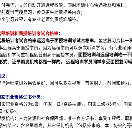
4 支付完毕，立即自动开通远程权限，同时培训中心快递教材和资料；
5 考前提供面授复习，参见招生简章相关内容；
6 整个学习过程，有专业老师负责疑难解答。
远程培训和面授培训考试合格率
：
远程培训考试合格率远远高于面授培训考试合格率
。虽然复习资料一
率远远高于面授学员，因为远程学员可以多次听课学习，有专业老师
程度和学习重视程度普遍高于面授学员。
面授培训和远程培训唯一不
形式、证书颁发机构都是一样的。 远程培训学员同样享受面授复习
建议：
1 选择远程培训效果会更好，因可以多次视听，节省财力、时间和精力
国家职业资格证书分类：
1 国家职业资格分为5级：国家一级<高级技师>、国家二级<技师>、国
级<初级>。
2 颁发机构：人力资源和社会保障部，唯一官方证书，享受工程师、
紧密结合，含金量最高，其它任何机构（包括外来的、本土协会的等