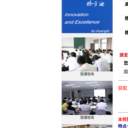
·
·
·
颁发
您
国
授课现场
获取
授课现场
本校
特点