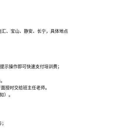
、南汇、宝山、静安、长宁，具体地点
照提示操作即可快速支付培训费；
通。
或者面授时交给班主任老师。
通知）。
与；