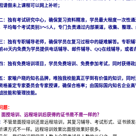
因请假未上课程可以网上补听；
二：独有考试研究中心，确保复习资料精准，学员最大程度一次性通过
，平均每个考试类别3～5人，专门负责通过内部渠道，收集、整理
三：独有专职辅导老师，确保学员在复习过程中的疑难解答。专职辅
前40天内免费为学员提供电话辅导、邮件辅导、QQ在线辅导，或者
四：独有免费培训项目，学员免费培训、免费参加考试，同时获得政
五：
家喻户晓的知名品牌，唯独我校能真正学到有价值的知识，同时
资格鉴定专家委员会专家授课，确保合格率；由国际国内知名企业高
战技能和管理技能。
问题：
、面授培训、远程培训后获得的证书是不是一样的？
：
不管是面授培训还是远程培训，其复习辅导、考试形式、证书颁发
听课方式不一样。远程培训效果比面授效果好很多。