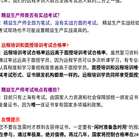
年，我们的远程学员人数占全国考试总人数的二分之一强。
、精益生产师是否有实战考试？
：
精益生产师全部为笔试，没有实战方面的考试
。 精益生产实战经
考试现场也不可能设置精益生产实战道具的。
、远程培训和面授培训考试合格率?
：
远程培训考试合格率远远高于面授培训考试合格率
。虽然复习资料
通过率远远高于面授学员，因为远程学员可以多次听课学习，有专业
认真程度和学习重视程度普遍高于面授学员。
面授培训和远程培训唯
其考试形式、证书颁发机构都是一样的。远程培训学员同样享受面授
、精益生产师考试地点有哪些？
：
目前只有上海有考试。由国家人力资源和社会保障部统一颁发证书
金量证书，因为
唯一
该证书享有国家多项福利政策。
、
友情提示
您不要在急需时才想到去获得证书，一定要有“
闲时准备急时用
”的
参与，通过率极高，绝对值得。再过几年，国家将控制合格率在20