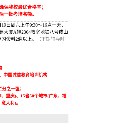
，确保我校最优合格率；
后一批考培名额。
9日周六上午9:30～16点一天，
大厦A幢2304教室地铁八号成山
复习资料2遍以上。
（下期辅导时
构
牌、中国诚信教育培训机构
二分之一强；
重庆)、15省50个城市(广东、福
意大利)。