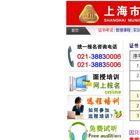
证书考试
|
管理课程
|
实
首页
证书 
序
1
2
1
2
3
因只