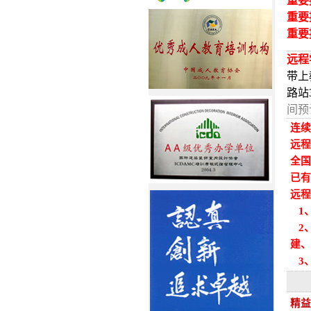
重要
重要
重要
远程
带上
路站
间预
连续
远程
全国
已有
远程
1
2、
建、
3
精益