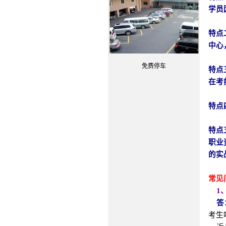
学员
特点
中心
免费停车
特点
在考
特点
特点
职业
的实
常见
1
答
考生