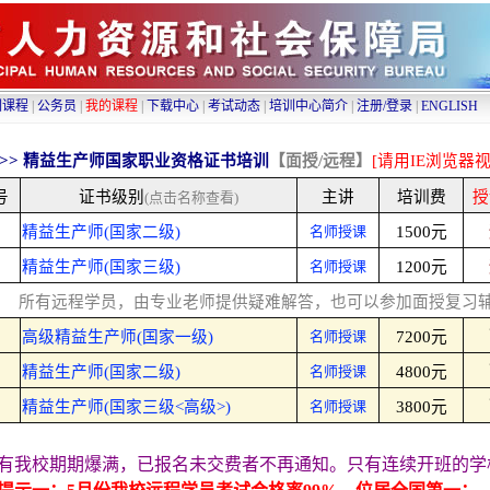
训课程
|
公务员
|
我的课程
|
下载中心
|
考试动态
|
培训中心简介
|
注册/登录
|
ENGLISH
>>
精益生产师国家职业资格证书培训
【面授/远程】
[请用IE浏览器
号
证书级别
主讲
培训费
授
(点击名称查看)
精益生产师(国家二级)
名师授课
1500元
精益生产师(国家三级)
名师授课
1200元
所有远程学员，由专业老师提供疑难解答，也可以参加面授复习
高级精益生产师(国家一级)
名师授课
7200元
精益生产师(国家二级)
名师授课
4800元
精益生产师(国家三级<高级>)
名师授课
3800元
有我校期期爆满，已报名未交费者不再通知。只有连续开班的学