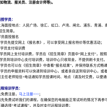
例如物流、报关员、注册会计师等)。
：
面授学员：
1 上海面授地点：人民广场、徐汇、虹口、卢湾、闸北、浦东、青浦
招生简章。
 学员面授报名
2.1 学员先提交网上《报名表》，可以享受网上报名特价等优惠活动；
.2 学员支付培训费
学员网上支付培训费，学员在《招生简章》页面中“网上支付”，按
学员到培训中心支付培训费，培训中心只收现金，不提供刷卡支付。
2.3 学员也可以在《招生简章》中查看“报名结果”，并保持联系方式畅
2.4 学员的申报资料可以快递到培训中心，或者亲自送到培训中心，
3 班主任老师短信+电话通知学员授课时间、地点（请及时交费，以便
远程培训学员：
 先免费注册，
马上注册>>>
；
2 请先免费试听我们的课程，在确保您的电脑能正常试听的情况下再参
3 正确选择“考试课程”，并及时支付远程培训费；