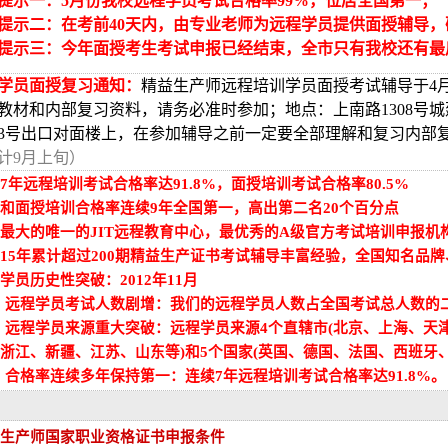
提示一：5月份我校远程学员考试合格率99%，位居全国第一；
提示二：在考前40天内，由专业老师为远程学员提供面授辅导
提示三：今年面授考生考试申报
已经结束，全市只有我校还有最
学员面授复习通知：
精益生产师远程培训学员面授考试辅导于4月1
教材和内部复习资料，请务必准时参加；地点：上南路1308号城建
3号出口对面楼上，在参加辅导之前一定要全部理解和复习内部
计9月上旬）
7年远程培训考试合格率达91.8%，面授培训考试合格率80.5%
和面授培训合格率连续9年全国第一，高出第二名20个百分点
最大的
唯一的JIT远程教育中心，最优秀的A级官方考试培训申报机
15年累计超过200期精益生产证书考试辅导丰富经验，全国知名品
学员历史性突破：2012年11月
、远程学员考试人数剧增：我们的远程学员人数占全国考试总人数的
远程学员来源重大突破：远程学员来源4个直辖市(北京、上海、天津、
浙江、新疆、江苏、山东等)和5个国家(英国、德国、法国、西班牙、
、合格率连续多年保持第一
：
连续7年远程培训考试合格率达91.8%。
生产师国家职业资格证书申报条件