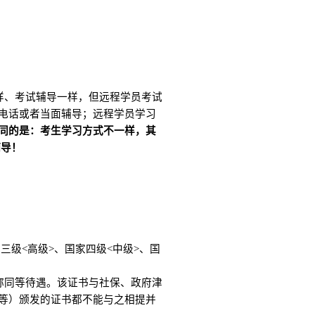
样、考试辅导一样，但远程学员考试
电话或者当面辅导；远程学员学习
同的是：考生学习方式不一样，其
辅导！
。
家三级<高级>、国家四级<中级>、国
职称同等待遇。该证书与社保、政府津
等）颁发的证书都不能与之相提并