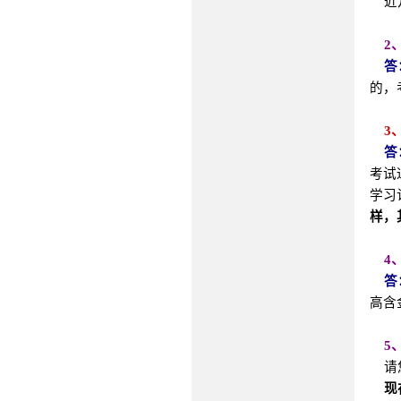
近几
2
答
的，
3
答
考试
学习
样，
4
答
高含
5
请
现在