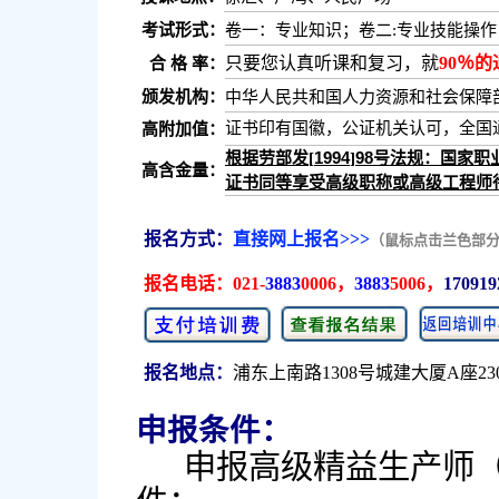
考试形式：
卷一：专业知识；卷二:专业技能操
只要您认真听课和复习，就
90％的
合 格 率：
颁发机构：
中华人民共和国人力资源和社会保障
证书印有国徽，公证机关认可，全国
高附加值：
1994
98
根据劳部发
[
]
号法规：国家职
高含金量：
证书同等享受高级职称或高级工程师
报名方式：
直接网上报名>>>
（鼠标点击兰色部
报名电话：
021-
3883
0006，
3883
5006，
170919
报名地点：
浦东上南路1308号城建大厦A座23
申报条件：
申报高级精益生产师（