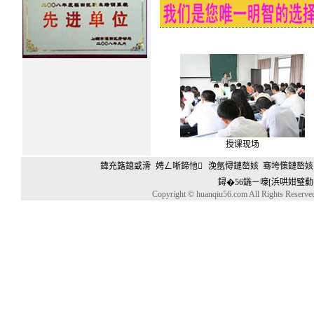
授课现场
鍏充簬鎴戜滑
娉ㄥ唽鍗忚
浼氬憳鏈嶅姟
骞垮憡鏈嶅姟
鐞�56鍦ㄧ嚎[浜哄姏璧勬
Copyright © huanqiu56.com All Rights Reserv