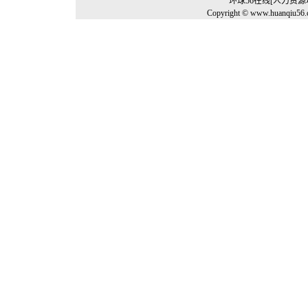
环球56在线[人力资
Copyright © www.huanqiu56.