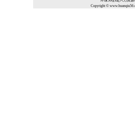
环球56在线[人力资
Copyright © www.huanqiu56.