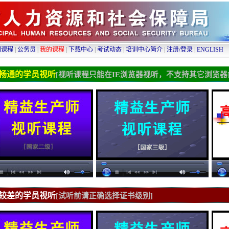
训课程
|
公务员
|
我的课程
|
下载中心
|
考试动态
|
培训中心简介
|
注册/登录
|
ENGLISH
畅通的学员视听
[视听课程只能在
IE
浏览器视听，不支持其它浏览器
较差的学员视听
[试听前请正确选择证书级别]