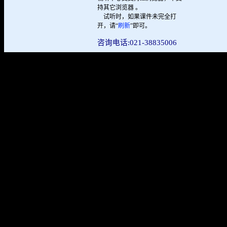
持其它浏览器 。
试听时，如果课件未完全打
开，请“
刷新
”即可。
咨询电话:021-38835006