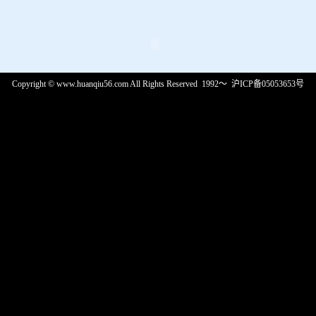
Copyright © www.huanqiu56.com All Rights Reserved 1992～
沪
ICP
备
05053653
号