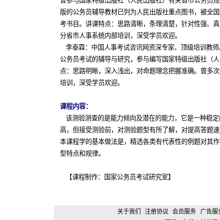
曾参与国家特级出版社（人民出版社）有关省市公务员规
版的公务员辅导教材已列为人民出版社重点图书，被全国
考书目。讲课特点：思路清晰，条理清楚，针对性强、真
分省市人事系统内部培训，深受学员欢迎。
李泰霖：中国人事考试咨讯网资深专家、顶级培训教师
公务员考试的辅导与研究，参与编写国家特级出版社（人
点：思路明晰，深入浅出，对命题理念把握准确。曾多次
培训，深受学员欢迎。
课程内容：
该测验测查的是能力倾向及潜在的能力，它是一种稳定
高，但接受测验前，对测验题型有所了解，对提高答题速
本课程学的基本做法是，精选各类有代表性的例题对其作
型特点和规律。
【课程制作：国家公务员考试研究室】
关于我们
注册协议
会员服务
广告服