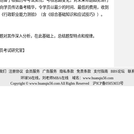
他善于根据历年考试实况、考核思路变化，对未来命题趋势进行
向学员传达备考精华，令学员以最少的时间、最低的费用，收到
《行政职业能力测验》（含《综合基础知识和应试技巧》）。
题对其作深入分析，在此基础上，总结题型特点和规律。
员考试研究室】
我们
注册协议
会员服务
广告服务
隐私条款
免责条款
支付指南
BBS论坛
联
环球56在线，刘老师MBA在线 域名：
www.huanqiu56.com
Copyright © www.huanqiu56.com All Rights Reserved
沪
ICP
备
05053653
号