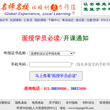
高级人力资源管理师培训
|
高级物流师培训
|
采购师培训
|
物流师培训
|
人力资源管理师
格证书
|
实训课程
|
公务员
|
我的课程
|
下载中心
|
考试动态
|
俱乐部
|
注册/登录
|
ENGL
申报证书名称：
*
手机号码：
*
（报名表提交的手机号
咨询电话：021-
3883
0006，
3883
5006
注册协议
隐私条款
免责条款
关于我们
支付指南
BBS论坛
联系我
环球56在线[人力资源培训中心] 域名：
www.huanqiu56.com