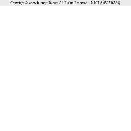
Copyright © www.huanqiu56.com All Rights Reserved
沪
ICP
备
05053653
号