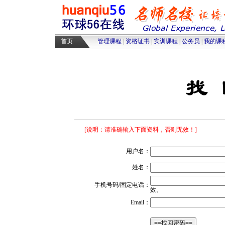
高级人力资源管理师培训
|
高级物
采购师培训
|
物流师培训
|
人力资源
首页
管理课程
|
资格证书
|
实训课程
|
公务员
|
我的课
[说明：请准确输入下面资料，否则无效！]
用户名：
姓名：
手机号码/固定电话：
效。
Email
：