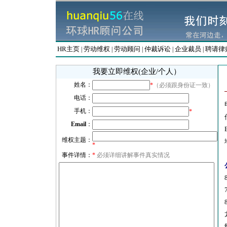
HR主页
劳动维权
劳动顾问
仲裁诉讼
企业裁员
聘请律
|
|
|
|
|
我要立即维权(企业/个人）
姓名：
*
（必须跟身份证一致）
电话：
手机：
*
Email
：
维权主题：
*
事件详情：
*
必须详细讲解事件真实情况