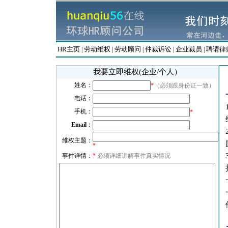
HR主页
劳动维权
劳动顾问
仲裁诉讼
企业裁员
聘请律
|
|
|
|
|
我要立即维权(企业/个人）
姓名：
*
（必须跟身份证一致）
电话：
手机：
*
Email
：
维权主题：
*
事件详情：
*
必须详细讲解事件真实情况