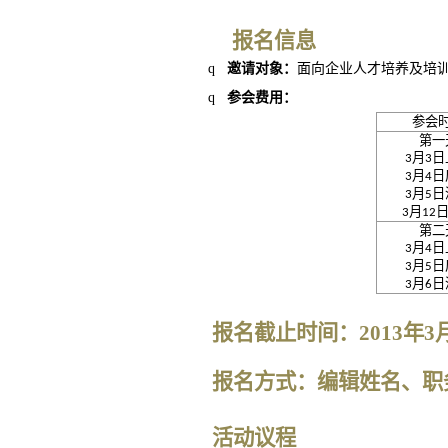
报名信息
q
邀请对象：
面向企业人才培养及培
q
参会费用：
参会
第一
月
日
3
3
月
日
3
4
月
日
3
5
月
3
12
第二
月
日
3
4
月
日
3
5
月
日
3
6
报名截止时间：2013年3月
报名方式：编辑姓名、职务
活动议程