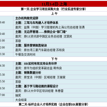
11
月
3-4
日·上海
第一天·企业学习项目采购大会（行业实战专家分享）
上 午
主办机构致欢迎辞
9:40
主题：三驾马车构建人才培养体系
嘉宾：益策（中国）学习管理机构上海公司总经理 张勇
主题：无边界管理——推倒企业“部门墙”
0:40
嘉宾：原
GE
资讯部中国区业务总经理
沈慧民
1:00
茶歇
主题：服务营销致胜秘诀
2:00
嘉宾：原台湾三菱汽车副总经理 苏桔良
3:30
午餐及交流时间
下 午
主题：
HR
如何有效支持业务伙伴
4:30
嘉宾：原华为组织变革副总监 蒋伟良
主题：销售数据分析
5:30
嘉宾：原宝洁（中国）区域经理
王骊棠
5:50
茶歇
主题：基于学习路径图的课程设计
6:50
嘉宾：原
GE
大中华区培训经理
朱春雷
7:00
抽奖
大会结束
第二天·标杆企业人才培养实践（企业在职
HR
高管分享）