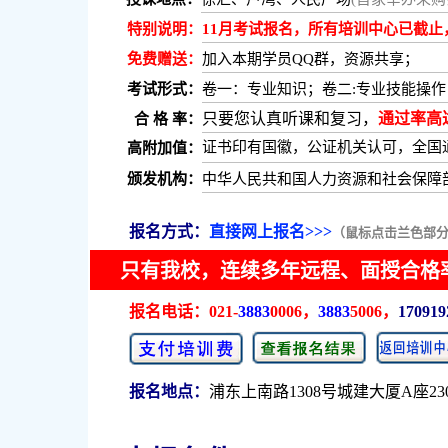
特别说明：
11月考试报名，所有培训中心已截止
免费赠送：
加入本期学员QQ群，资源共享；
考试形式：
卷一：专业知识；卷二:专业技能操作
只要您认真听课和复习，
通过率高达
合 格 率：
证书印有国徽，公证机关认可，全国
高附加值：
颁发机构：
中华人民共和国人力资源和社会保障
报名方式：
直接网上报名>>>
（鼠标点击兰色部
只有我校，连续多年远程、面授合格
报名电话：
021-
3883
0006，
3883
5006，
170919
报名地点：
浦东上南路1308号城建大厦A座23